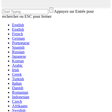
Appuyez sur Entrée pour
rechercher ou ESC pour fermer
English
English
French
German
Portuguese
Spanish
Russian
Japanese
Korean
Arabic
Irish
Greek
Turkish
Italian
Danish
Romanian
Indonesian
Czech
Afrikaans
Swedish