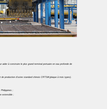
ider à construire le plus grand terminal portuaire en eau profonde de
t de production d'usine standard chinois CRTSⅢ (plaque à trois types).
Philippines ;
e extensible ;