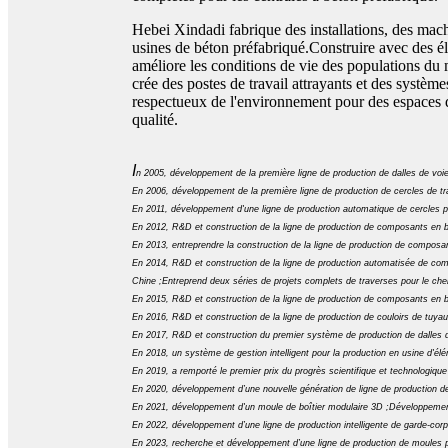
Hebei Xindadi fabrique des installations, des machi
usines de béton préfabriqué.Construire avec des é
améliore les conditions de vie des populations du
crée des postes de travail attrayants et des système
respectueux de l'environnement pour des espaces de
qualité.
I
n 2005, développement de la première ligne de production de dalles de voie
En 2006, développement de la première ligne de production de cercles de tr
En 2011, développement d'une ligne de production automatique de cercles po
En 2012, R&D et construction de la ligne de production de composants en bét
En 2013, entreprendre la construction de la ligne de production de composa
En 2014, R&D et construction de la ligne de production automatisée de com
Chine ;Entreprend deux séries de projets complets de traverses pour le che
En 2015, R&D et construction de la ligne de production de composants en b
En 2016, R&D et construction de la ligne de production de couloirs de tuya
En 2017, R&D et construction du premier système de production de dalles d
En 2018, un système de gestion intelligent pour la production en usine d'él
En 2019, a remporté le premier prix du progrès scientifique et technologiqu
En 2020, développement d’une nouvelle génération de ligne de production de
En 2021, développement d'un moule de boîtier modulaire 3D ;Développement
En 2022, développement d’une ligne de production intelligente de garde-corp
En 2023, recherche et développement d’une ligne de production de moules po