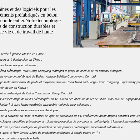
nes et des logiciels pour les
léments préfabriqués en béton
 monde entier.Notre technologie
s de construction durables et
 vie et de travail de haute
 ferrée à grande vitesse en Chine ;
averses à double bloc en Chine ;
ur traverses précontraintes ;
on préfabriqué Yatai Group Shenyang ;entrepris le projet de chemin de fer national éthiopien ;
nts en béton préfabriqué de Beijing Yantong Building Components Co., Ltd.
posants municipaux de petite et moyenne taille de China Road and Bridge Group Tongyang Expressway pour a
min de fer du Kenya ;
éton préfabriqué de China Construction Group Co., Ltd.
ux d'assemblage de treillis préfabriqués du 4e Bureau des chemins de fer de Chine, ainsi que de l'équipemen
ouble T à plate-forme combinée chargeable nationale pour palangres ;
éments préfabriqués en béton a été développé ;
e de la province du Hebei ;Produits de ligne de production de PC entièrement automatiques exportés vers les 
 plaques stratifiées précontraintes ;Ligne de production de composants préfabriqués à longue ligne combiné
 d'un système intelligent de production de composants préfabriqués entièrement automatique ;
s dans le New Jersey ;Ligne de production intelligente à double poutre en T ;
ur batteries à grande échelle.