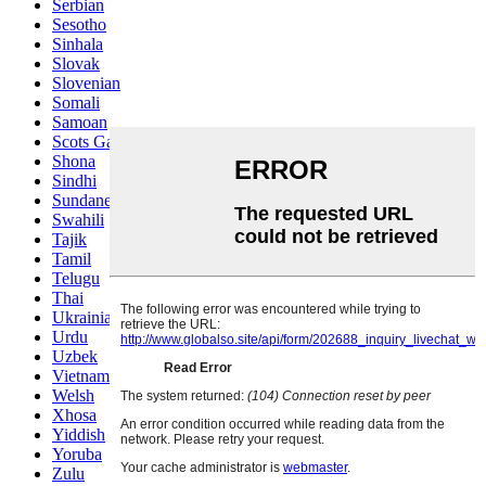
Serbian
Sesotho
Sinhala
Slovak
Slovenian
Somali
Samoan
Scots Gaelic
Shona
Sindhi
Sundanese
Swahili
Tajik
Tamil
Telugu
Thai
Ukrainian
Urdu
Uzbek
Vietnamese
Welsh
Xhosa
Yiddish
Yoruba
Zulu