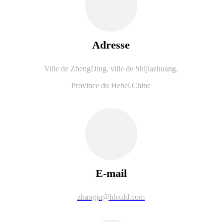
Adresse
Ville de ZhengDing, ville de Shijiazhuang,
Province du Hebei.Chine
E-mail
zhangjn@hbxdd.com